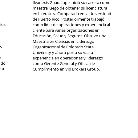
Ileanexis Guadalupe inició su carrera como
maestra luego de obtener su licenciatura
en Liter
atura Comparad
a en la Universidad
de Puerto Rico. Posteriormente trabajó
ños
como líder de operaciones y experiencia al
cliente para varias organizaciones en
Educación, Salud y Seguros. Obtuvo una
Maestría en Ciencias en Liderazgo
s
Organizacional de Colorado State
University y ahora porta su vasta
n
experiencia en operaciones y liderazgo
ndó
como Gerente General y Oficial de
nta
Cumplimiento en Vip Brokers Group.