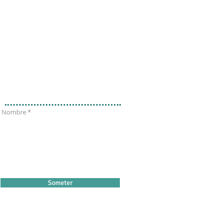
Llame para una cotización 787-407-0417
Contáctenos para una Cotización
Nombre
Someter