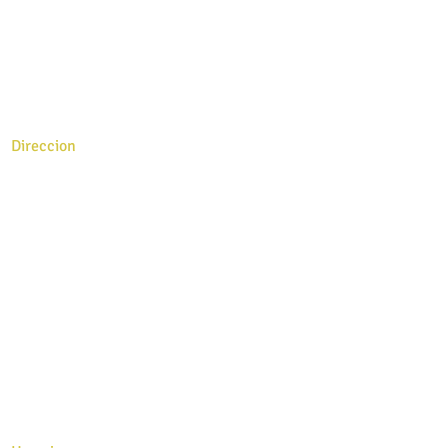
INFORMACION
Direccion
issa.morales@vipbrokersgroup.com
ileanexisg@vipbrokersgroup.com
Tel: 787-407-0417